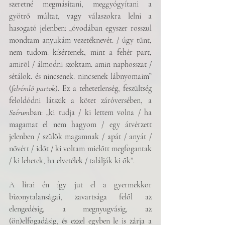
szeretné megmásítani, meggyógyítani a 
gyötrő múltat, vagy válaszokra lelni a 
hasogató jelenben: „óvodában egyszer rosszul 
mondtam anyukám vezetéknevét. / úgy tűnt, 
nem tudom. kísértenek, mint a fehér part, 
amiről / álmodni szoktam. amin naphosszat / 
sétálok. és nincsenek. nincsenek lábnyomaim” 
(
felrémlő partok
). Ez a tehetetlenség, feszültség 
feloldódni látszik a kötet záróversében, a 
Szérum
ban: „ki tudja / ki lettem volna / ha 
magamat el nem hagyom / egy átvérzett 
jelenben / szülök magamnak / apát / anyát / 
nővért / időt / ki voltam mielőtt megfogantak 
/ ki lehetek, ha elvetélek / találják ki ők”.
A lírai én így jut el a gyermekkor 
bizonytalanságai, zavartsága felől az 
elengedésig, a megnyugvásig, az 
(ön)elfogadásig, és ezzel egyben le is zárja a 