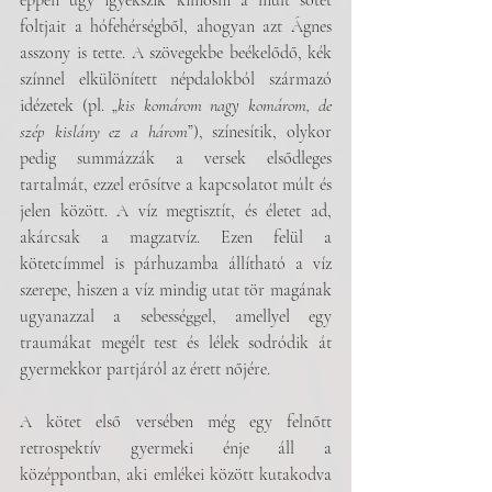
éppen úgy igyekszik kimosni a múlt sötét 
foltjait a hófehérségből, ahogyan azt Ágnes 
asszony is tette. A szövegekbe beékelődő, kék 
színnel elkülönített népdalokból származó 
idézetek (pl. „
kis komárom nagy komárom, de 
szép kislány ez a három
”), színesítik, olykor 
pedig summázzák a versek elsődleges 
tartalmát, ezzel erősítve a kapcsolatot múlt és 
jelen között. A víz megtisztít, és életet ad, 
akárcsak a magzatvíz. Ezen felül a 
kötetcímmel is párhuzamba állítható a víz 
szerepe, hiszen a víz mindig utat tör magának 
ugyanazzal a sebességgel, amellyel egy 
traumákat megélt test és lélek sodródik át 
gyermekkor partjáról az érett nőjére.
A kötet első versében még egy felnőtt 
retrospektív gyermeki énje áll a 
középpontban, aki emlékei között kutakodva 