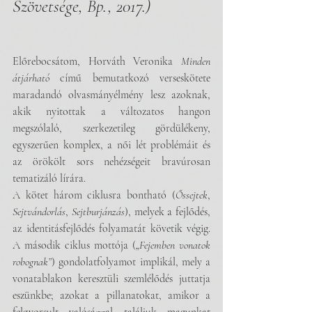
Szövetsége, Bp., 2017.)
Előrebocsátom, Horváth Veronika 
Minden 
átjárható
 című bemutatkozó verseskötete 
maradandó olvasmányélmény lesz azoknak, 
akik nyitottak a változatos hangon 
megszólaló, szerkezetileg gördülékeny, 
egyszerűen komplex, a női lét problémáit és 
az örökölt sors nehézségeit bravúrosan 
tematizáló lírára.
A kötet három ciklusra bontható (
Őssejtek
, 
Sejtvándorlás
, 
Sejtburjánzás
), melyek a fejlődés, 
az identitásfejlődés folyamatát követik végig. 
A második ciklus mottója („
Fejemben vonatok 
robognak”
) gondolatfolyamot implikál, mely a 
vonatablakon keresztüli szemlélődés juttatja 
eszünkbe; azokat a pillanatokat, amikor a 