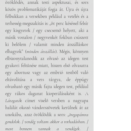
öröklődés, annak testi aspektusai, és sors 
közös problematikáját fogja át. Újra és újra 
felbukkan a versekben például a vetélés és a 
terhesség-megszakítás is: „öt perc késéssel felsír 
egy kisgyerek / egy csecsemő helyett, aki a 
másik vonalon / negyvenkét fokban csúszott 
ki belőlem / valamit minden átszálláskor 
elhagyok” (
minden átszállás
). Mégis, könnyen 
elbizonytalanodik az olvasó az idegen test 
gyakori feltűnése miatt, hiszen első olvasatra 
egy abortusz vagy az embrió testből való 
eltávolítása a vers tárgya, de éppúgy 
olvasható egy másik fajta idegen test, például 
egy rákos daganat kioperálásaként is. A 
Látogatók
 címet viselő versben a nagyapa 
halálát okozó vándorszövetek kerülnek át az 
unokába, azaz öröklődik a sors: „
öregapámra 
gondolok
. / 
vendég voltam akkor a rothadásban
. / 
most bennem vannak a vendégek
. / 