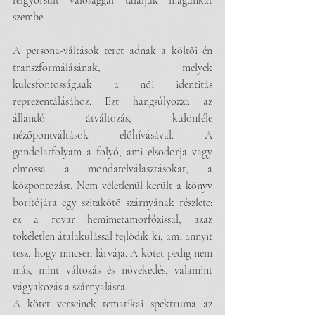
felgyorsult valósággal találjuk magunkat 
szembe.
A persona-váltások teret adnak a költői én 
transzformálásának, melyek 
kulcsfontosságúak a női identitás 
reprezentálásához. Ezt hangsúlyozza az 
állandó átváltozás, különféle 
nézőpontváltások előhívásával. A 
gondolatfolyam a folyó, ami elsodorja vagy 
elmossa a mondatelválasztásokat, a 
központozást. Nem véletlenül került a könyv 
borítójára egy szitakötő szárnyának részlete: 
ez a rovar hemimetamorfózissal, azaz 
tökéletlen átalakulással fejlődik ki, ami annyit 
tesz, hogy nincsen lárvája. A kötet pedig nem 
más, mint változás és növekedés, valamint 
vágyakozás a szárnyalásra. 
A kötet verseinek tematikai spektruma az 