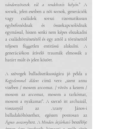
vándorszövetek. túl a rendeltetés helyén
.” A 
sorsok, jelen esetben a női sorsok, generációk 
vagy családok sorsai rizomatikusan 
egybefonódnak és összekapcsolódnak 
egymással, hiszen senki nem képes elszakadni 
a családtörténetétől és egy attól a történettől 
teljesen független entitássá alakulni. A 
generációkon átívelő traumák elmossák a 
határt múlt és jelen között.
A szövegek balladisztikusságára jó példa a 
Kegyelemmel áldott
 című vers: „szent anna 
vizében / mosom arcomat. / vörös a kezem / 
mosom az arcomat, mosom a tarkómat, 
mosom a nyakamat”. A szerző itt archaizál, 
visszanyúl az Arany János-i 
balladaköltészethez, egészen pontosan az 
Ágnes asszony
hoz. A 
Minden átjárható
 beszélője 