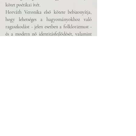
kötet poétikai ívét.
Horváth Veronika első kötete bebizonyítja, 
hogy lehetséges a hagyományokhoz való 
ragaszkodást - jelen esetben a folklorizmust - 
és a modern nő identitásfejlődését, valamint 
az azzal járó traumák feldolgozását sikeresen 
ötvözni a kortárs magyar lírában.