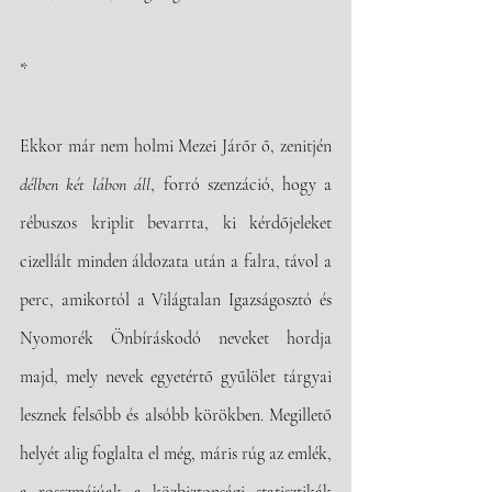
*
Ekkor már nem holmi Mezei Járőr ő, zenitjén 
délben két lábon áll
, forró szenzáció, hogy a 
rébuszos kriplit bevarrta, ki kérdőjeleket 
cizellált minden áldozata után a falra, távol a 
perc, amikortól a Világtalan Igazságosztó és 
Nyomorék Önbíráskodó neveket hordja 
majd, mely nevek egyetértő gyűlölet tárgyai 
lesznek felsőbb és alsóbb körökben. Megillető 
helyét alig foglalta el még, máris rúg az emlék, 