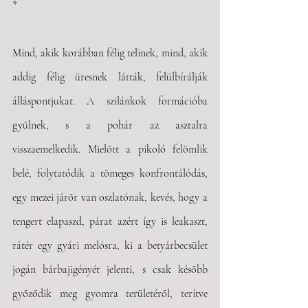
*
Mind, akik korábban félig telinek, mind, akik 
addig félig üresnek látták, felülbírálják 
álláspontjukat. A szilánkok formációba 
gyűlnek, s a pohár az asztalra 
visszaemelkedik. Mielőtt a pikoló felömlik 
belé, folytatódik a tömeges konfrontálódás, 
egy mezei járőr van oszlatónak, kevés, hogy a 
tengert elapaszd, párat azért így is leakaszt, 
rátér egy gyári melósra, ki a betyárbecsület 
jogán bárbajigényét jelenti, s csak később 
győződik meg gyomra területéről, terítve 