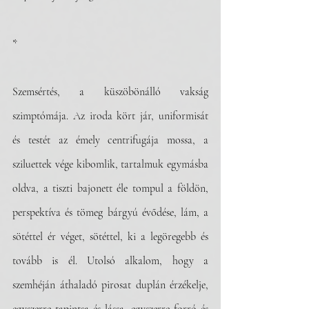
*
Szemsértés, a küszöbönálló vakság 
szimptómája. Az iroda kört jár, uniformisát 
és testét az émely centrifugája mossa, a 
sziluettek vége kibomlik, tartalmuk egymásba 
oldva, a tiszti bajonett éle tompul a földön, 
perspektíva és tömeg bárgyú évődése, lám, a 
sötéttel ér véget, sötéttel, ki a legöregebb és 
tovább is él. Utolsó alkalom, hogy a 
szemhéján áthaladó pirosat duplán érzékelje, 