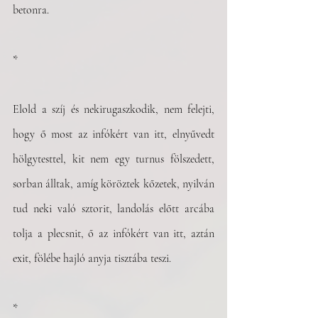
betonra.
*
Elold a szíj és nekirugaszkodik, nem felejti, 
hogy ő most az infókért van itt, elnyűvedt 
hölgytesttel, kit nem egy turnus fölszedett, 
sorban álltak, amíg köröztek kőzetek, nyilván 
tud neki való sztorit, landolás előtt arcába 
tolja a plecsnit, ő az infókért van itt, aztán 
exit, fölébe hajló anyja tisztába teszi.
*