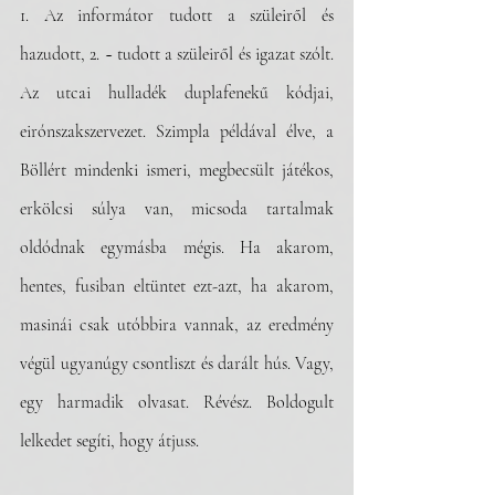
1. Az informátor tudott a szüleiről és 
hazudott, 2. ~ tudott a szüleiről és igazat szólt. 
Az utcai hulladék duplafenekű kódjai, 
eirónszakszervezet. Szimpla példával élve, a 
Böllért mindenki ismeri, megbecsült játékos, 
erkölcsi súlya van, micsoda tartalmak 
oldódnak egymásba mégis. Ha akarom, 
hentes, fusiban eltüntet ezt-azt, ha akarom, 
masinái csak utóbbira vannak, az eredmény 
végül ugyanúgy csontliszt és darált hús. Vagy, 
egy harmadik olvasat. Révész. Boldogult 
lelkedet segíti, hogy átjuss.