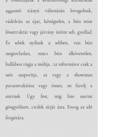
a rosszmájúak a közbiztonsági statisztikák 
aggasztó irányú változásán lovagolnak, 
vádolván az újat, kétségtelen, a bűn mint 
lőszerraktár vagy járvány ütötte seb, gyullad. 
És sebek nyílnak a sebben, van bűn 
megtorlatlan, nincs bűn elkövetetlen, 
ballábon rúgja a múltja. Az informátor csak a 
szót szaporítja, ez vagy a showman 
parasztvakítása vagy ómen, ne farolj a 
szirtnek. Úgy fest, míg hite szerint 
göngyölített, civilek sírját ásta. Forog az idő 
forgótára.