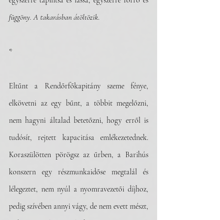
egyszerre tapintsa és lássa, egyszerre forró és 
függöny. A takarásban átöltözik.
*
Eltűnt a Rendőrfőkapitány szeme fénye, 
elkövetni az egy bűnt, a többit megelőzni, 
nem hagyni általad betetőzni, hogy erről is 
tudósít, rejtett kapacitása emlékezetednek. 
Koraszülötten pörögsz az űrben, a Barihús 
konszern egy részmunkaidőse megtalál és 
lélegeztet, nem nyúl a nyomravezetői díjhoz, 
pedig szívében annyi vágy, de nem evett mészt, 