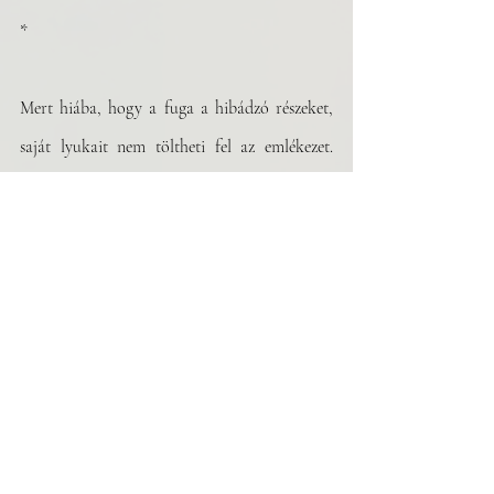
*
Mert hiába, hogy a fuga a hibádzó részeket, 
saját lyukait nem töltheti fel az emlékezet. 
Egyszer oly’ válság adódik, hogy az ő helyén 
ül majd vallatótiszt, az íróasztalon titkos 
lámpa várja hűlni a jelentéseket, vár alkalmas 
pupillára. Áramszünetben bejön a huzat, 
variálja a kartonokat.
*