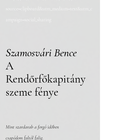
source=clipboard&utm_medium=text&utm_c
ampaign=social_sharing
Szamosvári Bence
A 
Rendőrfőkapitány 
szeme fénye
Mint szardarab a forgó időben
csapódom faltól falig.