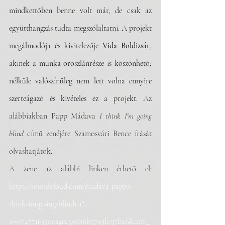
mindkettőben benne volt már, de csak az 
együtthangzás tudta megszólaltatni. A projekt 
megálmodója és kivitelezője 
Vida Boldizsár
, 
akinek a munka oroszlánrésze is köszönhető; 
nélküle valószínűleg nem lett volna ennyire 
szerteágazó és kivételes ez a projekt. 
Az 
alábbiakban Papp Mádava 
I think I'm going 
blind 
című zenéjére Szamosvári Bence írását 
olvashatjátok.
A zene az alábbi linken érhető el: 
https://soundcloud.com/madava-papp/i-
think-im-going-blind111?
si=0747716350c24ea59e08b5703fc97ba6&utm_