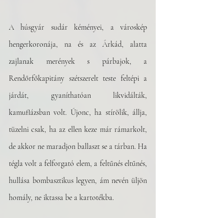
A húsgyár sudár kéményei, a városkép 
hengerkoronája, na és az Árkád, alatta 
zajlanak merények s párbajok, a 
Rendőrfőkapitány szétszerelt teste feltépi a 
járdát, gyaníthatóan likvidálták, 
kamuflázsban volt. Újonc, ha stírölik, állja, 
tüzelni csak, ha az ellen keze már rámarkolt, 
de akkor ne maradjon ballaszt se a tárban. Ha 
tégla volt a felforgató elem, a feltűnés eltűnés, 
hullása bombasztikus legyen, ám nevén üljön 
homály, ne iktassa be a kartotékba.