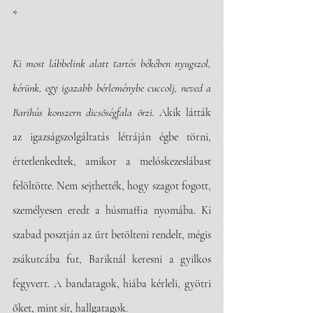
*
Ki most lábbelink alatt tartós békében nyugszol, 
kérünk, egy igazabb bérleménybe cuccolj, neved a 
Barihús konszern dicsőségfala őrzi.
 Akik látták 
az igazságszolgáltatás létráján égbe törni, 
értetlenkedtek, amikor a melóskezeslábast 
felöltötte. Nem sejthették, hogy szagot fogott, 
személyesen eredt a húsmaffia nyomába. Ki 
szabad posztján az űrt betölteni rendelt, mégis 
zsákutcába fut, Bariknál keresni a gyilkos 
fegyvert. A bandatagok, hiába kérleli, gyötri 
őket, mint sír, hallgatagok.