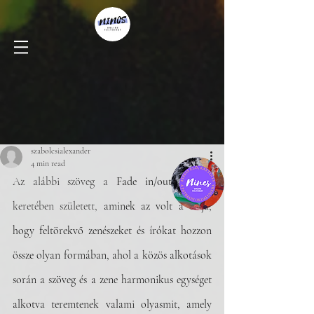
szabolcsialexander
4 min read
Az alábbi szöveg a 
Fade in/out 
projekt 
keretében született, 
aminek az volt a célja, 
hogy feltörekvő zenészeket és írókat hozzon 
össze olyan formában, ahol a közös alkotások 
során a szöveg és a zene harmonikus egységet 
alkotva teremtenek valami olyasmit, amely 