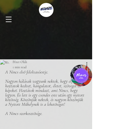
Péter Oláh
1 min read
A Nincs első felolvasóestje.
Nagyon hálásak vagyunk nektek, hogy eljöttetek, 
hoztatok kedvet, hangulatot, életet, szöveget és 
képeket. Hoztátok mindazt, ami Nincs, hogy 
legyen. És lett is egy csendes este után egy nyitott 
közösség. Köszönjük nektek, és nagyon köszönjük 
a Nyitott Műhelynek is a lehetőséget! 
A Nincs szerkesztősége.