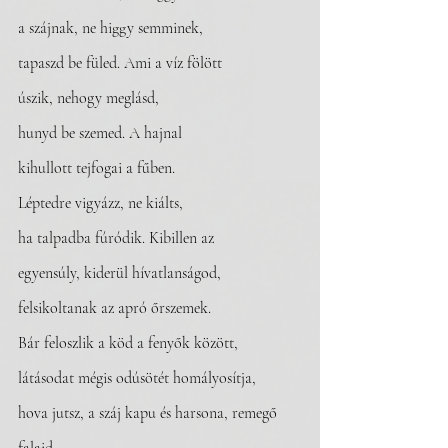
a szájnak, ne higgy semminek, 
tapaszd be füled. Ami a víz fölött 
úszik, nehogy meglásd, 
hunyd be szemed. A hajnal
kihullott tejfogai a fűben.
Léptedre vigyázz, ne kiálts,
ha talpadba fúródik. Kibillen az 
egyensúly, kiderül hívatlanságod, 
felsikoltanak az apró őrszemek. 
Bár feloszlik a köd a fenyők között, 
látásodat mégis odúsötét homályosítja, 
hova jutsz, a száj kapu és harsona, remegő 