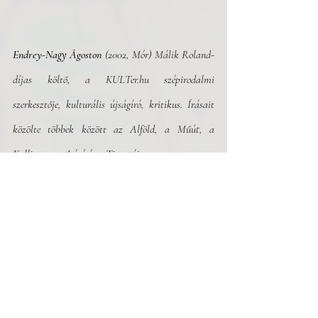
Endrey-Nagy Ágoston
 (2002, Mór) Málik Roland-
díjas költő, a 
KULTer.hu
 szépirodalmi 
szerkesztője, kulturális újságíró, kritikus. Írásait 
közölte többek között az Alföld, a Műút, a 
Kalligram, a Látó és a Tiszatáj.
A szöveg eredetileg az 
Underground
 lapszámban jelent meg.
Vers