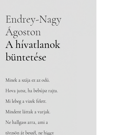
Endrey-Nagy 
Ágoston
A hívatlanok 
büntetése
Minek a szája ez az odú.
Hova jutsz, ha bebújsz rajta.
Mi lebeg a vizek felett.
Mindent láttak a varjak.
Ne hallgass arra, ami a
törzsön át beszél, ne higgy