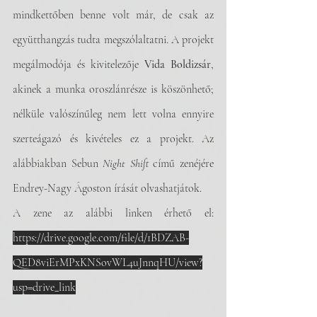
mindkettőben benne volt már, de csak az 
együtthangzás tudta megszólaltatni. A projekt 
megálmodója és kivitelezője 
Vida Boldizsár
, 
akinek a munka oroszlánrésze is köszönhető; 
nélküle valószínűleg nem lett volna ennyire 
szerteágazó és kivételes ez a projekt. 
Az 
alábbiakban Sebun 
Night Shift
című zenéjére 
Endrey-Nagy Ágoston írását olvashatjátok.
A zene az alábbi linken érhető el: 
https://drive.google.com/file/d/1BDZAB-
QED8viErMPxKNSovWL4uJnnqHU/view?
usp=drive_link