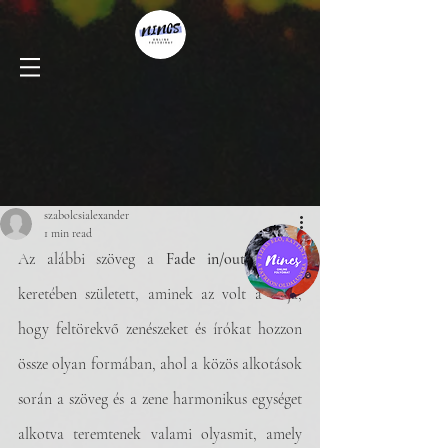
szabolcsialexander
1 min read
Az alábbi szöveg a 
Fade in/out 
projekt 
keretében született, 
aminek az volt a célja, 
hogy feltörekvő zenészeket és írókat hozzon 
össze olyan formában, ahol a közös alkotások 
során a szöveg és a zene harmonikus egységet 
alkotva teremtenek valami olyasmit, amely 