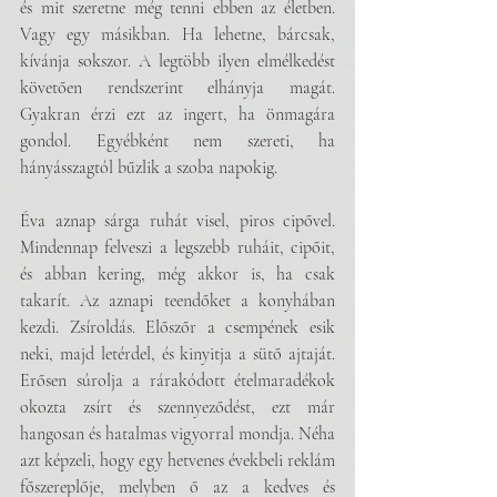
és mit szeretne még tenni ebben az életben. 
Vagy egy másikban. Ha lehetne, bárcsak, 
kívánja sokszor. A legtöbb ilyen elmélkedést 
követően rendszerint elhányja magát. 
Gyakran érzi ezt az ingert, ha önmagára 
gondol. Egyébként nem szereti, ha 
hányásszagtól bűzlik a szoba napokig.
Éva aznap sárga ruhát visel, piros cipővel. 
Mindennap felveszi a legszebb ruháit, cipőit, 
és abban kering, még akkor is, ha csak 
takarít. Az aznapi teendőket a konyhában 
kezdi. Zsíroldás. Előszőr a csempének esik 
neki, majd letérdel, és kinyitja a sütő ajtaját. 
Erősen súrolja a rárakódott ételmaradékok 
okozta zsírt és szennyeződést, ezt már 
hangosan és hatalmas vigyorral mondja. Néha 
azt képzeli, hogy egy hetvenes évekbeli reklám 
főszereplője, melyben ő az a kedves és 