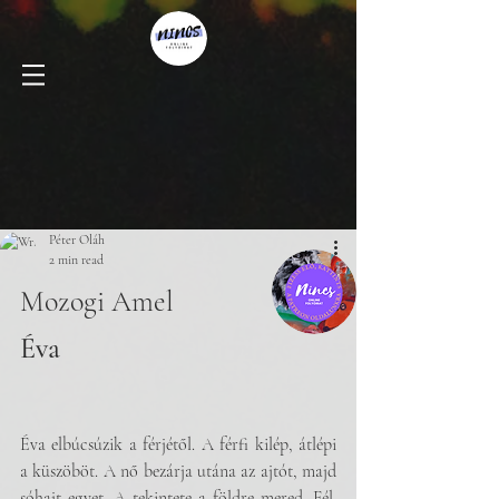
Péter Oláh
2 min read
Mozogi Amel
Éva
Éva elbúcsúzik a férjétől. A férfi kilép, átlépi 
a küszöböt. A nő bezárja utána az ajtót, majd 
sóhajt egyet. A tekintete a földre mered. Fél. 