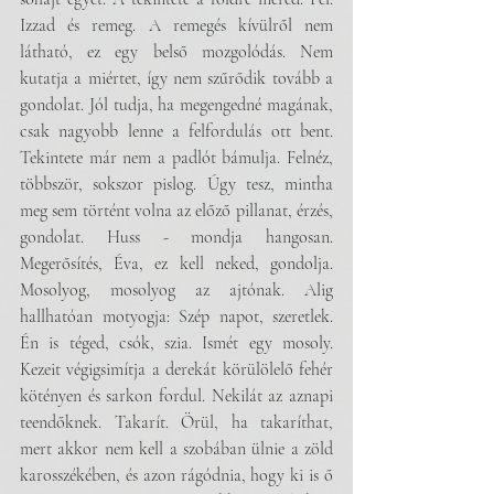
Izzad és remeg. A remegés kívülről nem 
látható, ez egy belső mozgolódás. Nem 
kutatja a miértet, így nem szűrődik tovább a 
gondolat. Jól tudja, ha megengedné magának, 
csak nagyobb lenne a felfordulás ott bent. 
Tekintete már nem a padlót bámulja. Felnéz, 
többször, sokszor pislog. Úgy tesz, mintha 
meg sem történt volna az előző pillanat, érzés, 
gondolat. Huss - mondja hangosan. 
Megerősítés, Éva, ez kell neked, gondolja. 
Mosolyog, mosolyog az ajtónak. Alig 
hallhatóan motyogja: Szép napot, szeretlek. 
Én is téged, csók, szia. Ismét egy mosoly. 
Kezeit végigsimítja a derekát körülölelő fehér 
kötényen és sarkon fordul. Nekilát az aznapi 
teendőknek. Takarít. Örül, ha takaríthat, 
mert akkor nem kell a szobában ülnie a zöld 
karosszékében, és azon rágódnia, hogy ki is ő 