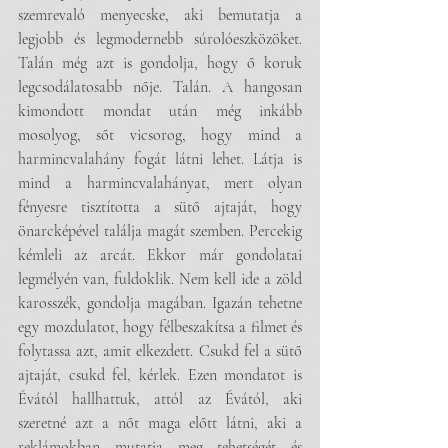
szemrevaló menyecske, aki bemutatja a 
legjobb és legmodernebb súrolóeszközöket. 
Talán még azt is gondolja, hogy ő koruk 
legcsodálatosabb nője. Talán. A hangosan 
kimondott mondat után még inkább 
mosolyog, sőt vicsorog, hogy mind a 
harmincvalahány fogát látni lehet. Látja is 
mind a harmincvalahányat, mert olyan 
fényesre tisztította a sütő ajtaját, hogy 
önarcképével találja magát szemben. Percekig 
kémleli az arcát. Ekkor már gondolatai 
legmélyén van, fuldoklik. Nem kell ide a zöld 
karosszék, gondolja magában. Igazán tehetne 
egy mozdulatot, hogy félbeszakítsa a filmet és 
folytassa azt, amit elkezdett. Csukd fel a sütő 
ajtaját, csukd fel, kérlek. Ezen mondatot is 
Évától hallhattuk, attól az Évától, aki 
szeretné azt a nőt maga előtt látni, aki a 
reklámokban mutatja meg tehetségét és 