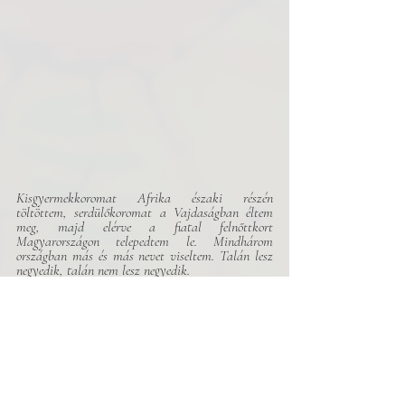
Kisgyermekkoromat Afrika északi részén 
töltöttem, serdülőkoromat a Vajdaságban éltem 
meg, majd elérve a fiatal felnőttkort 
Magyarországon telepedtem le. Mindhárom 
országban más és más nevet viseltem. Talán lesz 
negyedik, talán nem lesz negyedik. 
A szerző fotóját Endlein Zsófia készítette. 