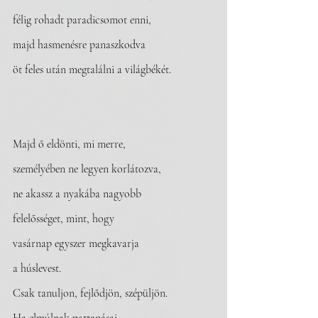
félig rohadt paradicsomot enni,
majd hasmenésre panaszkodva
öt feles után megtalálni a világbékét.
Majd ő eldönti, mi merre,
személyében ne legyen korlátozva,
ne akassz a nyakába nagyobb
felelősséget, mint, hogy
vasárnap egyszer megkavarja 
a húslevest.
Csak tanuljon, fejlődjön, szépüljön.