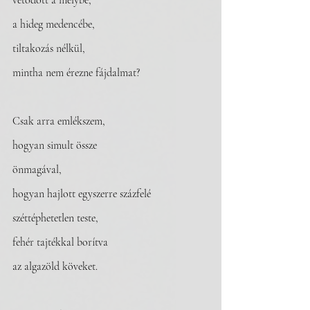
vetődött a mélybe,
a hideg medencébe,
tiltakozás nélkül,
mintha nem érezne fájdalmat? 
Csak arra emlékszem,
hogyan simult össze
önmagával,
hogyan hajlott egyszerre százfelé 
széttéphetetlen teste,
fehér tajtékkal borítva
az algazöld köveket.