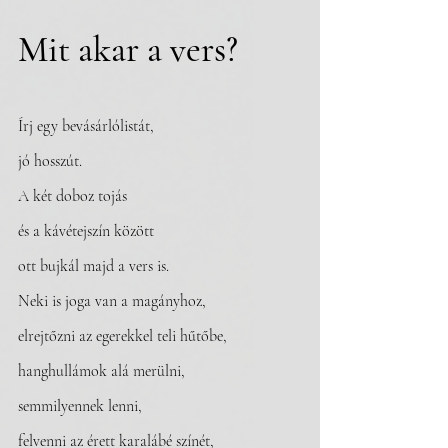
Mit akar a vers?
Írj egy bevásárlólistát,
jó hosszút.
A két doboz tojás 
és a kávétejszín között
ott bujkál majd a vers is.
Neki is joga van a magányhoz,
elrejtőzni az egerekkel teli hűtőbe,
hanghullámok alá merülni,
semmilyennek lenni,
felvenni az érett karalábé színét,