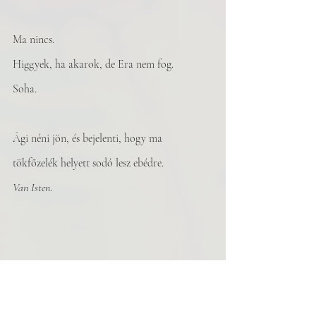
Ma nincs.
Higgyek, ha akarok, de Era nem fog.
Soha.
Ági néni jön, és bejelenti, hogy ma
tökfőzelék helyett sodó lesz ebédre.
Van Isten
.