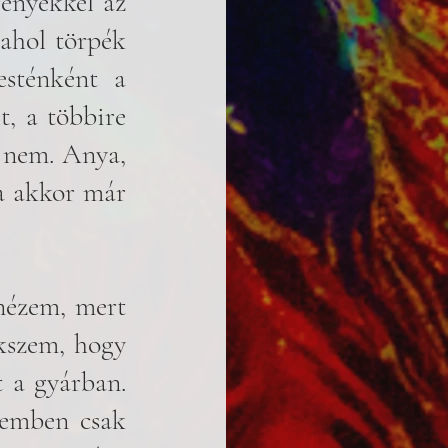
ényekkel az 
ahol törpék 
sténként a 
, a többire 
 nem. Anya, 
 akkor már 
nézem, mert 
kszem, hogy 
 a gyárban. 
emben csak 