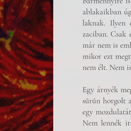
Bármennyire is
ablakaikban úg
laknak. Ilyen 
zaciban. Csak e
már nem is eml
mikor ezt megt
nem élt. Nem is
Egy árnyék meg
sűrűn horgolt a
egy mozdulatát 
Nem lennék itt