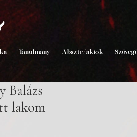
s
ika
Tanulmány
Absztr/aktok
Szöveg
y Balázs
tt lakom