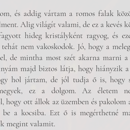
om, és addig vártam a romos falak közöt
lment. Alig világít valami, de ez a kevés kö
agyott hideg kristályként ragyog, és eze
s, tehát nem vakoskodok. Jó, hogy a mele
gel, de mintha most szét akarna marni a
nyám majd biztos látja, hogy hiányzik a f
gy hol jártam, de jól tudja ő is, hogy 
-megyek, ez a dolgom. Az életem n
, hogy ott állok az üzemben és pakolom 
l be a kocsiba. Ezt ő is megérthetné má
k megint valamit. 