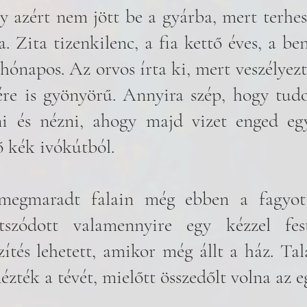
 azért nem jött be a gyárba, mert terhes
a. Zita tizenkilenc, a fia kettő éves, a be
hónapos. Az orvos írta ki, mert veszélyezte
ére is gyönyörű. Annyira szép, hogy tud
i és nézni, ahogy majd vizet enged egy
ő kék ivókútból. 
megmaradt falain még ebben a fagyott 
tszódott valamennyire egy kézzel fest
ítés lehetett, amikor még állt a ház. Talá
nézték a tévét, mielőtt összedőlt volna az e