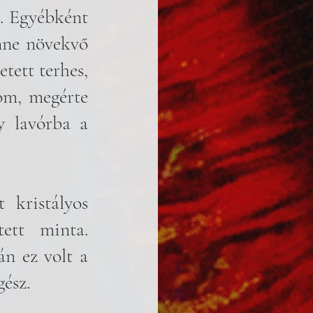
. Egyébként 
nne növekvő 
tett terhes, 
om, megérte 
 lavórba a 
kristályos 
ett minta. 
n ez volt a 
gész.