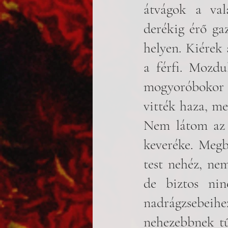
átvágok a val
derékig érő ga
helyen. Kiérek 
a férfi. Mozd
mogyoróbokor e
vitték haza, me
Nem látom az a
keveréke. Megb
test nehéz, ne
de biztos nin
nadrágzsebeihe
nehezebbnek tű