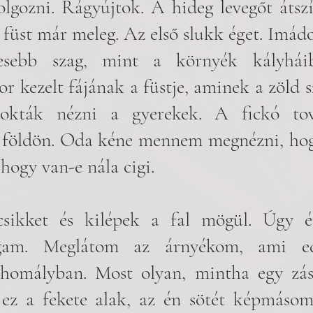
olgozni. Rágyújtok. A hideg levegőt átsz
füst már meleg. Az első slukk éget. Imádo
esebb szag, mint a környék kályháib
r kezelt fájának a füstje, aminek a zöld sz
zokták nézni a gyerekek. A fickó to
földön. Oda kéne mennem megnézni, hogy 
hogy van-e nála cigi. 
ikket és kilépek a fal mögül. Úgy é
gam. Meglátom az árnyékom, ami ed
lhomályban. Most olyan, mintha egy zász
 ez a fekete alak, az én sötét képmásom