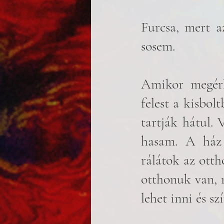
Furcsa, mert a
sosem.
Amikor megérk
felest a kisbol
tartják hátul.
hasam. A ház 
rálátok az otth
otthonuk van, n
lehet inni és sz