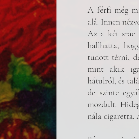
A férfi még mi
alá. Innen néz
Az a két srác c
hallhatta, hog
tudott térni, d
mint akik iga
hátulról, és ta
de szinte egyá
mozdult. Hideg
nála cigaretta.