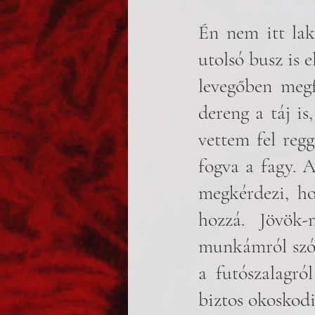
Én nem itt lak
utolsó busz is e
levegőben megf
dereng a táj i
vettem fel reg
fogva a fagy. A
megkérdezi, ho
hozzá. Jövök
munkámról szól
a futószalagró
biztos okoskodi