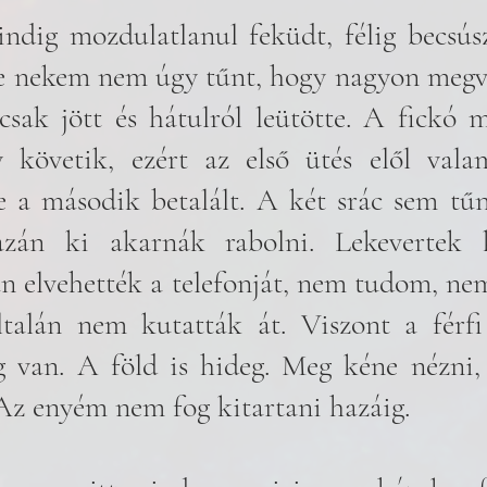
ndig mozdulatlanul feküdt, félig becsús
ve nekem nem úgy tűnt, hogy nagyon megve
sak jött és hátulról leütötte. A fickó má
y követik, ezért az első ütés elől vala
e a második betalált. A két srác sem tűn
zán ki akarnák rabolni. Lekevertek k
lán elvehették a telefonját, nem tudom, nem
ltalán nem kutatták át. Viszont a férfi
 van. A föld is hideg. Meg kéne nézni, 
 Az enyém nem fog kitartani hazáig. 