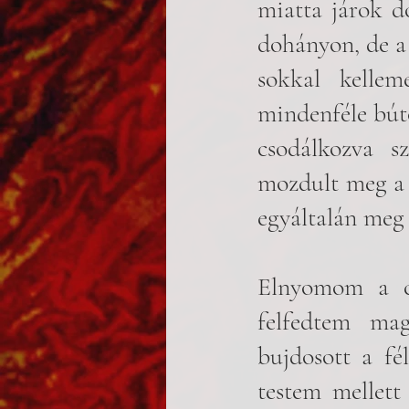
miatta járok d
dohányon, de a 
sokkal kellem
mindenféle búto
csodálkozva s
mozdult meg a 
egyáltalán meg 
Elnyomom a cs
felfedtem ma
bujdosott a fé
testem mellett