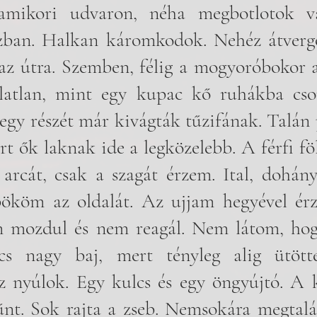
amikori udvaron, néha megbotlotok v
zban. Halkan káromkodok. Nehéz átvergő
az útra. Szemben, félig a mogyoróbokor al
ulatlan, mint egy kupac kő ruhákba cso
gy részét már kivágták tűzifának. Talán 
rt ők laknak ide a legközelebb. A férfi föl
rcát, csak a szagát érzem. Ital, dohány 
ököm az oldalát. Az ujjam hegyével érz
m mozdul és nem reagál. Nem látom, hogy
cs nagy baj, mert tényleg alig ütöt
z nyúlok. Egy kulcs és egy öngyújtó. A 
nt. Sok rajta a zseb. Nemsokára megtalál