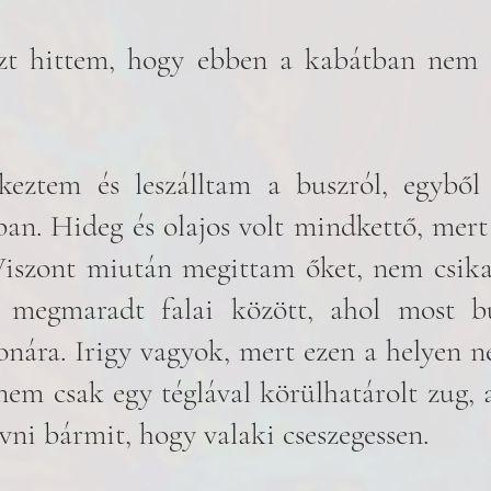
zt hittem, hogy ebben a kabátban nem f
eztem és leszálltam a buszról, egyből 
tban. Hideg és olajos volt mindkettő, mert
 Viszont miután megittam őket, nem csika
megmaradt falai között, ahol most buj
onára. Irigy vagyok, mert ezen a helyen ne
em csak egy téglával körülhatárolt zug, a
ívni bármit, hogy valaki cseszegessen. 