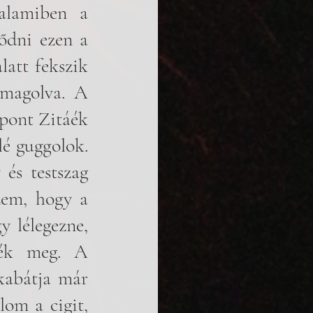
alamiben a 
dni ezen a 
att fekszik 
magolva. A 
pont Zitáék 
é guggolok. 
és testszag 
em, hogy a 
 lélegezne, 
ték meg. A 
kabátja már 
om a cigit, 