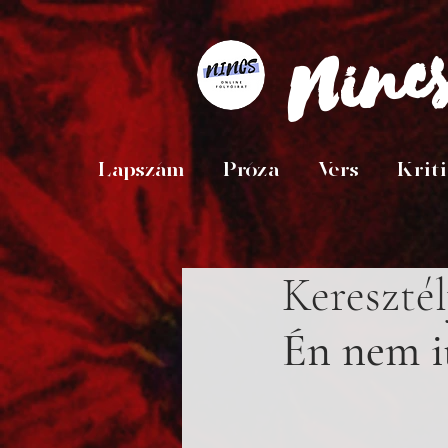
Ninc
Lapszám
Próza
Vers
Krit
Keresztél
Én nem i