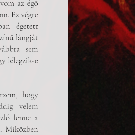
ívom az égő 
m. Ez végre 
an égetett 
ínű lángját 
vábbra sem 
lélegzik-e 
rzem, hogy 
dig velem 
ló lenne a 
. Miközben 