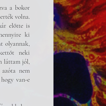
zva a bokor 
rték volna. 
r előtte is 
mennyire ki 
t olyannak, 
ettőt neki 
 láttam jól, 
 azóta nem 
hogy van-e 