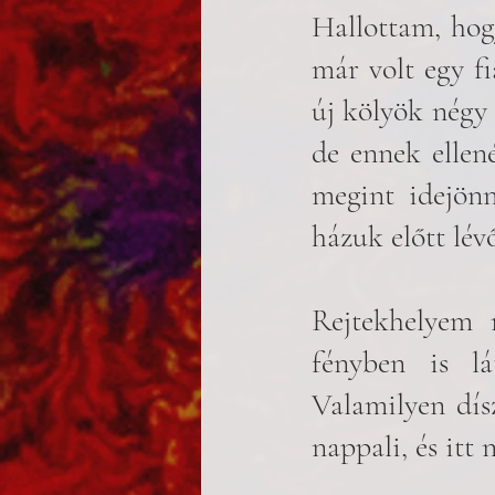
Hallottam, hogy
már volt egy fi
új kölyök négy 
de ennek ellen
megint idejönn
házuk előtt lév
Rejtekhelyem 
fényben is lá
Valamilyen dísz
nappali, és itt 