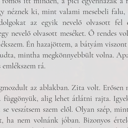
 romos itt minden, a pici egyenházak a f
y néznek ki, mint valami mesebeli falu, 
dolgokat az egyik nevelő olvasott fel e
gy nevelő olvasott meséket. Ő rendes volt
ékszem. Én hazajöttem, a bátyám viszont
udta, mintha megkönnyebbült volna. Apa
 emlékszem rá. 
mozdult az ablakban. Zita volt. Erősen 
 függönyük, alig lehet átlátni rajta. Igye
se veszítsem szem elől. Olyan szép, mint
, ha nem volnánk jóban. Bizonyos értel