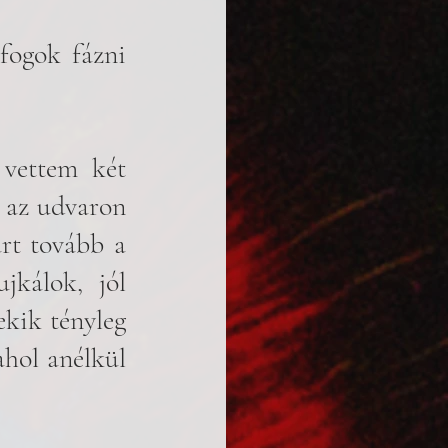
ogok fázni 
vettem két 
 az udvaron 
rt tovább a 
kálok, jól 
kik tényleg 
hol anélkül 