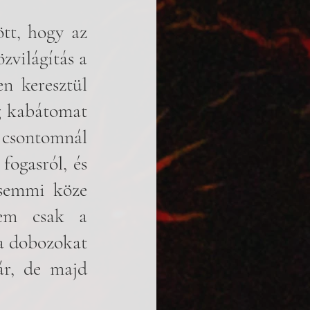
t, hogy az 
zvilágítás a 
n keresztül 
g kabátomat 
 csontomnál 
ogasról, és 
semmi köze 
em csak a 
a dobozokat 
r, de majd 